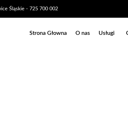
ice Śląskie - 725 700 002
Strona Głowna
O nas
Usługi